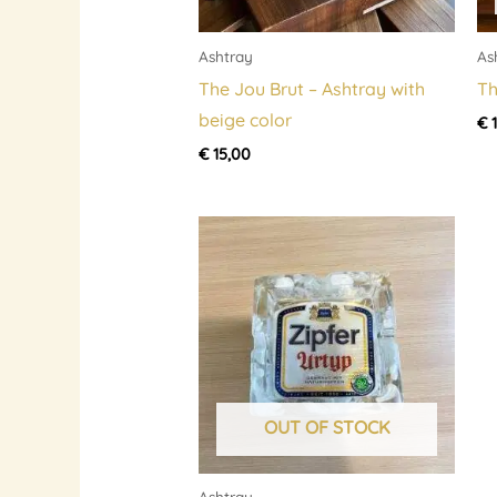
Ashtray
As
The Jou Brut – Ashtray with
Th
beige color
€
1
€
15,00
OUT OF STOCK
Ashtray