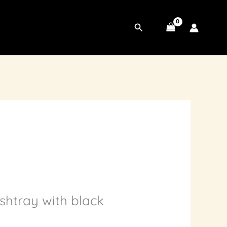
Search
htray with black