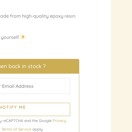
ade from high-quality epoxy resin.
 yourself.
en back in stock ?
NOTIFY ME
d by reCAPTCHA and the Google
Privacy
d
Terms of Service
apply.