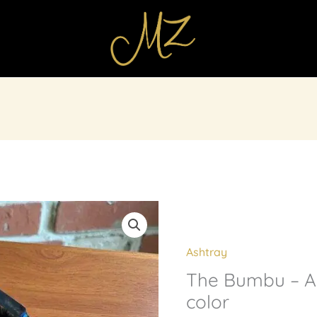
Ashtray
The Bumbu – As
color