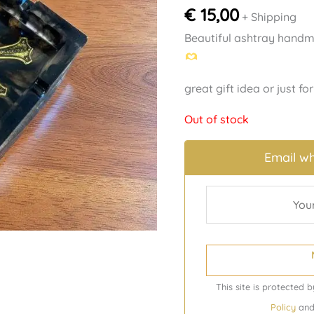
€
15,00
+ Shipping
Beautiful ashtray handm
great gift idea or just for
Out of stock
Email wh
This site is protecte
Policy
an